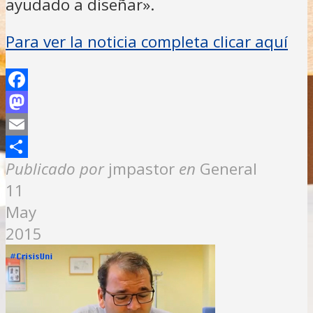
ayudado a diseñar».
Para ver la noticia completa clicar aquí
Facebook
Mastodon
Email
Compartir
Publicado por
jmpastor
en
General
11
May
2015