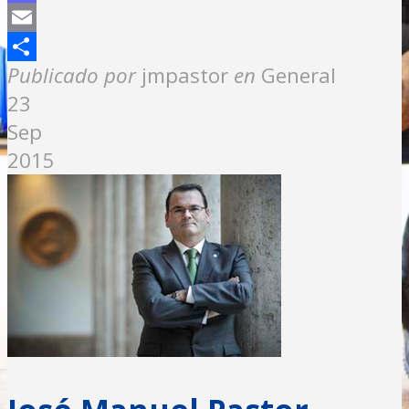
Mastodon
Email
Compartir
Publicado por
jmpastor
en
General
23
Sep
2015