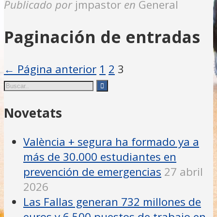
Compartir
Publicado por
jmpastor
en
General
Paginación de entradas
← Página anterior
1
2
3
Novetats
València + segura ha formado ya a
más de 30.000 estudiantes en
prevención de emergencias
27 abril
2026
Las Fallas generan 732 millones de
euros y 6.500 puestos de trabajo en