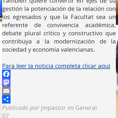
También quiere convertir en ejes de su
gestión la potenciación de la relación con
los egresados y que la Facultat sea un
referente de convivencia académica,
debate plural crítico y constructivo que
contribuya a la modernización de la
sociedad y economía valencianas.
Para leer la noticia completa clicar aquí
Facebook
Mastodon
Email
Compartir
Publicado por
jmpastor
en
General
07