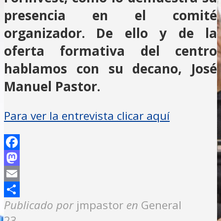
presencia en el comité
organizador. De ello y de la
oferta formativa del centro
hablamos con su decano, José
Manuel Pastor.
Para ver la entrevista clicar aquí
Facebook
Mastodon
Email
Compartir
Publicado por
jmpastor
en
General
23