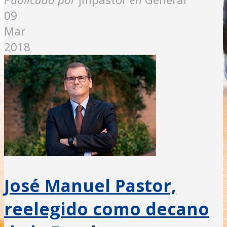
09
Mar
2018
José Manuel Pastor,
reelegido como decano