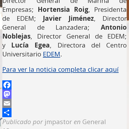
Director General de Marina de
Empresas;
Hortensia Roig
, Presidenta
de EDEM;
Javier Jiménez
, Director
General de Lanzadera;
Antonio
Noblejas
, Director General de EDEM;
y
Lucía Egea
, Directora del Centro
Universitario
EDEM
.
Para ver la noticia completa clicar aquí
Facebook
Mastodon
Email
Compartir
Publicado por
jmpastor
en
General