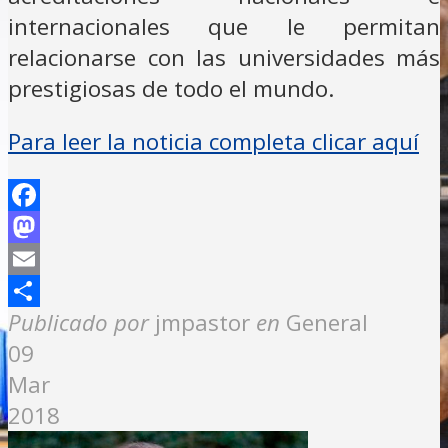
internacionales que le permitan
relacionarse con las universidades más
prestigiosas de todo el mundo.
Para leer la noticia completa clicar aquí
Facebook
Mastodon
Email
Compartir
Publicado por
jmpastor
en
General
09
Mar
2018