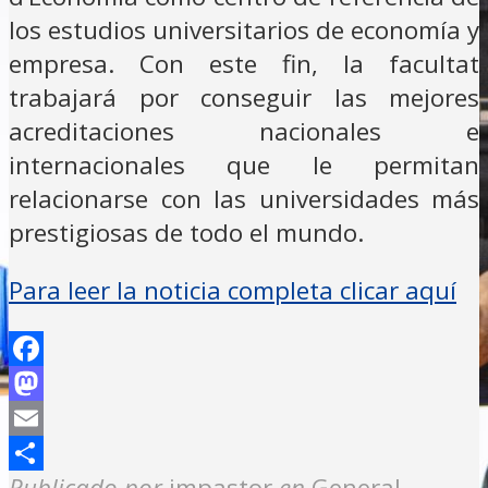
los estudios universitarios de economía y
empresa. Con este fin, la facultat
trabajará por conseguir las mejores
acreditaciones nacionales e
internacionales que le permitan
relacionarse con las universidades más
prestigiosas de todo el mundo.
Para leer la noticia completa clicar aquí
Facebook
Mastodon
Email
Compartir
Publicado por
jmpastor
en
General