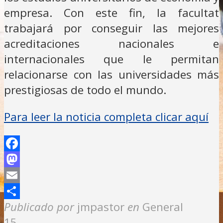
empresa. Con este fin, la facultat
trabajará por conseguir las mejores
acreditaciones nacionales e
internacionales que le permitan
relacionarse con las universidades más
prestigiosas de todo el mundo.
Para leer la noticia completa clicar aquí
Facebook
Mastodon
Email
Compartir
Publicado por
jmpastor
en
General
15