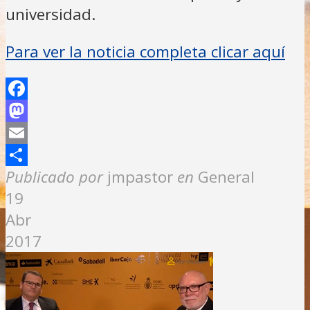
universidad.
Para ver la noticia completa clicar aquí
Facebook
Mastodon
Email
Compartir
Publicado por
jmpastor
en
General
19
Abr
2017