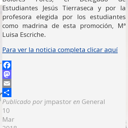
Estudiantes Jesús Tierraseca y por la
profesora elegida por los estudiantes
como madrina de esta promoción, Mª
Luisa Escriche.
Para ver la noticia completa clicar aquí
Facebook
Mastodon
Email
Compartir
Publicado por
jmpastor
en
General
10
Mar